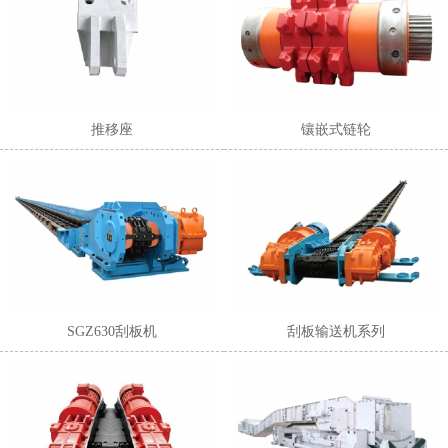
推移座
镶嵌式链轮
1
2
3
SGZ630刮板机
刮板输送机系列