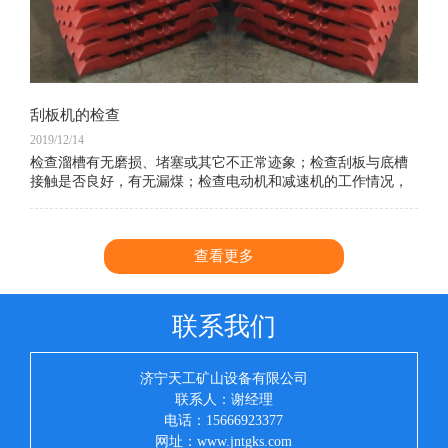
刮板机的检查
2019/12/14
检查溜槽有无磨损、堵塞或其它不正常迹象；检查刮板与底槽
接触是否良好，有无漏煤；检查电动机和减速机的工作情况，
电动机不得超过规定温度，倾听牙轮咬合情况、有无跳动和跑
偏现象
查看更多
联系我们
济宁天工矿山设备有限公司
联系人：谢经理
电话：15666923377
网址：www.jntgks.com